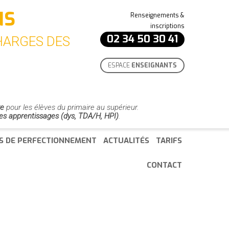
NS
Renseignements &
inscriptions
02 34 50 30 41
CHARGES DES
ESPACE
ENSEIGNANTS
re
pour les élèves du primaire au supérieur.
des apprentissages (dys, TDA/H, HPI)
.
S DE PERFECTIONNEMENT
ACTUALITÉS
TARIFS
CONTACT