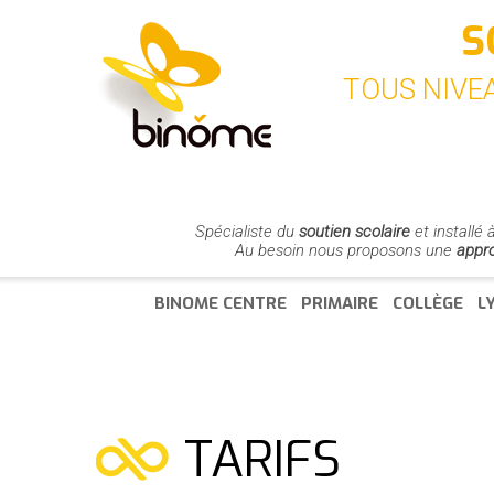
S
TOUS NIVEA
Spécialiste du
soutien scolaire
et installé
Au besoin nous proposons une
appr
BINOME CENTRE
PRIMAIRE
COLLÈGE
L
TARIFS