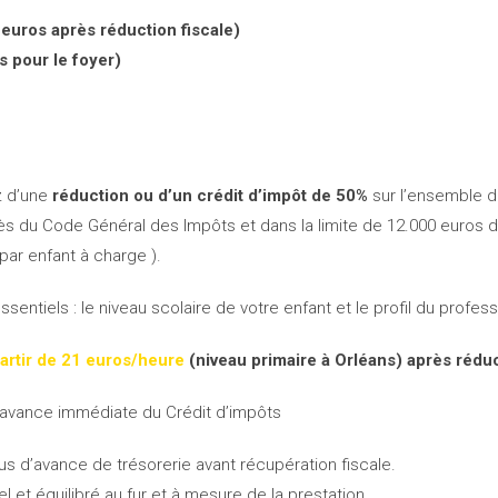
 euros après réduction fiscale)
es pour le foyer)
z d’une
réduction ou d’un crédit d’impôt de 50%
sur l’ensemble
iès du Code Général des Impôts et dans la limite de 12.000 euros 
ar enfant à charge ).
sentiels : le niveau scolaire de votre enfant et le profil du profes
partir de 21 euros/heure
(niveau primaire à Orléans) après réduc
’avance immédiate du Crédit d’impôts
s d’avance de trésorerie avant récupération fiscale.
et équilibré au fur et à mesure de la prestation.