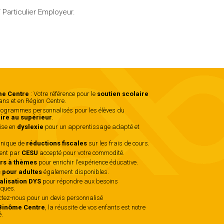
 Particulier Employeur.
e Centre
: Votre référence pour le
soutien scolaire
ans et en Région Centre.
ogrammes personnalisés pour les élèves du
ire au supérieur
.
ise en
dyslexie
pour un apprentissage adapté et
.
unique de
réductions fiscales
sur les frais de cours.
ent par
CESU
accepté pour votre commodité.
ers à thèmes
pour enrichir l'expérience éducative.
 pour adultes
également disponibles.
alisation DYS
pour répondre aux besoins
iques.
ctez-nous
pour un devis personnalisé
Binôme Centre
, la réussite de vos enfants est notre
é.